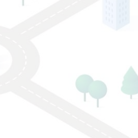
ten Market →
n Amazon →