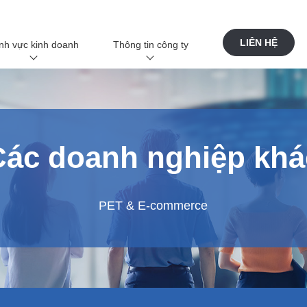
LIÊN HỆ
nh vực kinh doanh
Thông tin công ty
Tổng quan về doanh nghiệp
Thông tin công ty Trang đầu
Kinh doanh EMS
ITSUWA là gì?
Các doanh nghiệp khá
Kinh doanh cho các Nhà máy
Lời chào từ công ty
iPROS
Tổng quan công ty
Kinh doanh điện tử
Lịch sử công ty
Kinh doanh công nghệ phủ bóng
Hệ thống đảm bảo chất lượng
Trang web đặc biệt
Phát triển bền vững
Kinh doanh hàng tiêu dùng