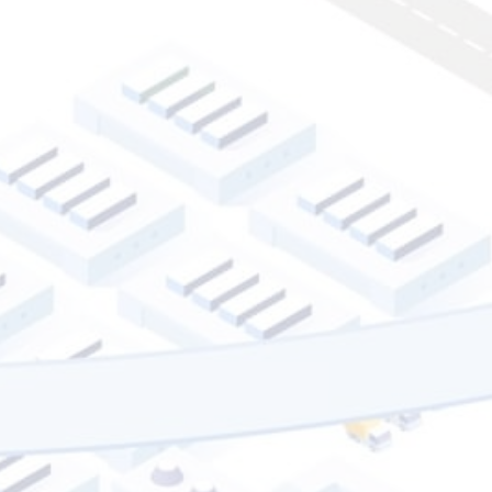
o! Mua sắm →