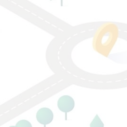
Mua trên Raku
Mua nó trê