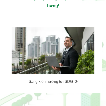
hứng’
グ
ル
ー
プ
リ
ン
ク
Sáng kiến ​​hướng tới SDG