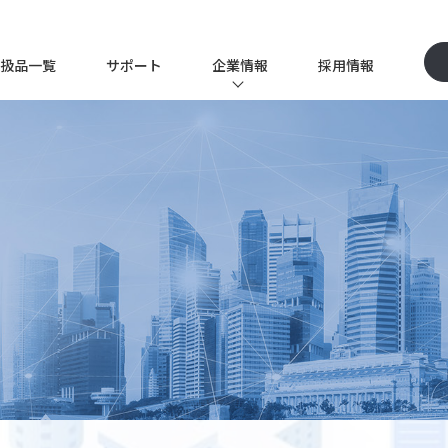
扱品一覧
サポート
企業情報
採用情報
P
企業情報TOP
イツワ商事とは
ソリューション事業
代表挨拶
ー
会社概要
沿革
品質保証体制
クス事業
サステナビリティ
テクノロジー事業