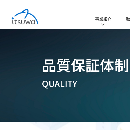
事業紹介
取
事業紹介TO
EMS事業
品質保証体制
ファクトリー
取扱メーカ
QUALITY
取扱品一覧
iPROS
エレクトロニ
コーティング