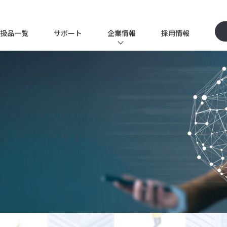
扱品一覧
サポート
企業情報
採用情報
P
企業情報TOP
イツワ商事とは
ソリューション事業
代表挨拶
ー
会社概要
沿革
品質保証体制
クス事業
サステナビリティ
テクノロジー事業