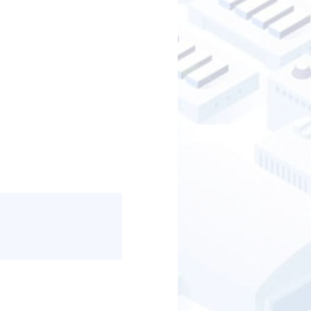
高性能炎センサ