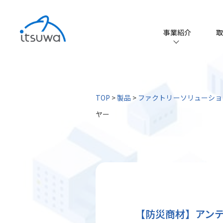
事業紹介
取
事業紹介TO
EMS事業
TOP
>
製品
>
ファクトリーソリューショ
ファクトリー
ヤー
取扱メーカ
取扱品一覧
iPROS
エレクトロニ
【防災商材】アンテ
コーティング