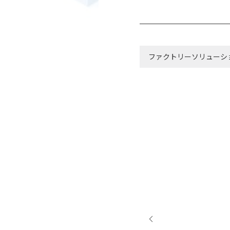
特設サイト
コンシューマ
取扱品一覧
ファクトリーソリューシ
LAUT
その他事業