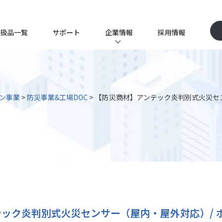
扱品一覧
サポート
企業情報
採用情報
P
企業情報TOP
イツワ商事とは
ン事業
>
防災事業&工場DOC
>
【防災商材】アンテック炎判別式火災セン
ソリューション事業
代表挨拶
ー
会社概要
沿革
品質保証体制
クス事業
サステナビリティ
ック炎判別式火災センサー（屋内・屋外対応）/ 
テクノロジー事業