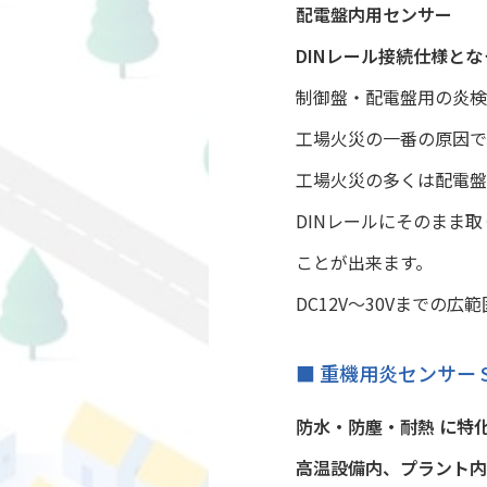
配電盤内用センサー
DINレール接続仕様と
制御盤・配電盤用の炎検
工場火災の一番の原因で
工場火災の多くは配電盤
DINレールにそのまま
ことが出来ます。
DC12V～30Vまでの
■ 重機用炎センサー S
防水・防塵・耐熱 に特
高温設備内、プラント内