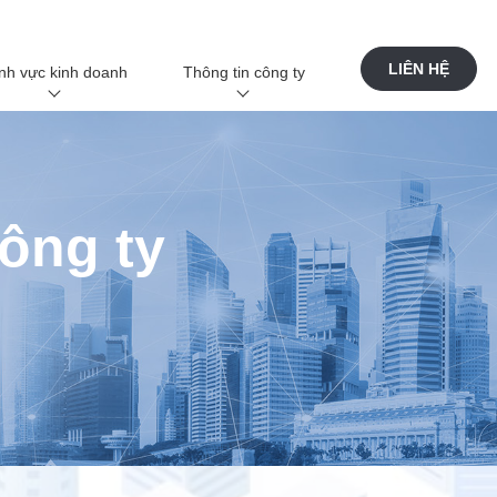
LIÊN HỆ
nh vực kinh doanh
Thông tin công ty
Tổng quan về doanh nghiệp
Thông tin công ty Trang đầu
Kinh doanh EMS
ITSUWA là gì?
ông ty
Kinh doanh cho các Nhà máy
Lời chào từ công ty
iPROS
Tổng quan công ty
Kinh doanh điện tử
Lịch sử công ty
Kinh doanh công nghệ phủ bóng
Hệ thống đảm bảo chất lượng
Trang web đặc biệt
Phát triển bền vững
Kinh doanh hàng tiêu dùng