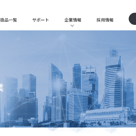
扱品一覧
サポート
企業情報
採用情報
P
企業情報TOP
イツワ商事とは
ソリューション事業
代表挨拶
ー
会社概要
業
沿革
品質保証体制
クス事業
サステナビリティ
テクノロジー事業