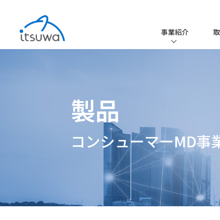
事業紹介
取
事業紹介TO
EMS事業
製品
ファクトリー
取扱メーカ
コンシューマーMD事
取扱品一覧
iPROS
エレクトロニ
コーティング