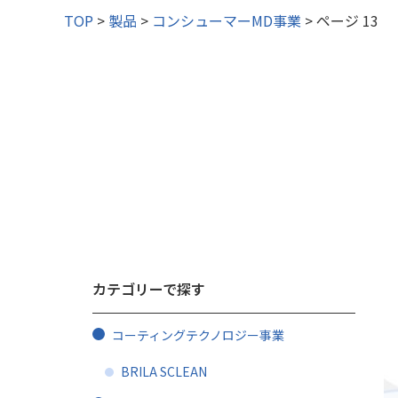
TOP
>
製品
>
コンシューマーMD事業
>
ページ 13
特設サイト
コンシューマ
取扱品一覧
LAUT
その他事業
カテゴリーで探す
コーティングテクノロジー事業
BRILA SCLEAN